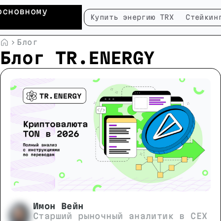
основному
Купить энергию TRX
Стейкин
Блог
Блог TR.ENERGY
Имон Вейн
Старший рыночный аналитик в CEX