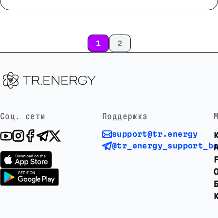
1
2
Соц. сети
Поддержка
support@tr.energy
@tr_energy_support_b