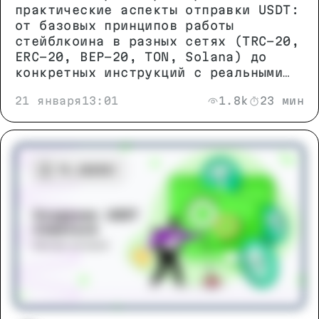
практические аспекты отправки USDT:
от базовых принципов работы
стейблкоина в разных сетях (TRC-20,
ERC-20, BEP-20, TON, Solana) до
конкретных инструкций с реальными
примерами. Вы узнаете, как избежать
21 января
13:01
1.8k
23 мин
типичных ошибок, выбрать
оптимальную сеть для перевода и
сэкономить на комиссиях без риска
для безопасности средств.