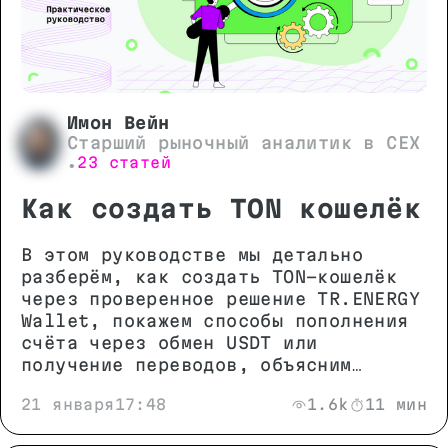
Имон Вейн
Старший рыночный аналитик в CEX
23 статей
•
Как создать TON кошелёк
В этом руководстве мы детально
разберём, как создать TON-кошелёк
через проверенное решение TR.ENERGY
Wallet, покажем способы пополнения
счёта через обмен USDT или
получение переводов, объясним
механизмы экономии на комиссиях и
21 января
17:48
1.6k
11 мин
расскажем, на что обратить внимание
при выборе кошелька для обеспечения