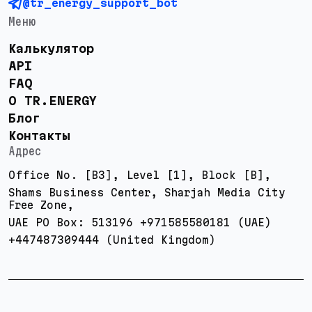
@tr_energy_support_bot
Меню
Калькулятор
API
FAQ
О TR.ENERGY
Блог
Контакты
Адрес
Office No. [B3], Level [1], Block [B],
Shams Business Center, Sharjah Media City
Free Zone,
UAE PO Box: 513196 +971585580181 (UAE)
+447487309444 (United Kingdom)