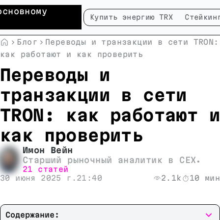
основному
Купить энергию TRX
Стейкин
Блог
Переводы и транзакции в сети TRON:
как работают и как проверить
Переводы и
транзакции в сети
TRON: как работают и
как проверить
Имон Вейн
Старший рыночный аналитик в CEX
•
21 статей
30 июня 2025 г.
21:40
2.1k
10 мин
Содержание: