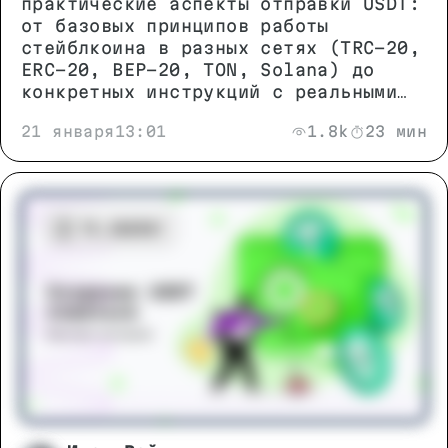
практические аспекты отправки USDT:
от базовых принципов работы
стейблкоина в разных сетях (TRC-20,
ERC-20, BEP-20, TON, Solana) до
конкретных инструкций с реальными
примерами. Вы узнаете, как избежать
21 января
13:01
1.8k
23 мин
типичных ошибок, выбрать
оптимальную сеть для перевода и
сэкономить на комиссиях без риска
для безопасности средств.