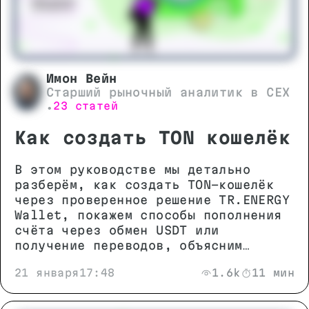
Имон Вейн
Старший рыночный аналитик в CEX
23 статей
•
Как создать TON кошелёк
В этом руководстве мы детально
разберём, как создать TON-кошелёк
через проверенное решение TR.ENERGY
Wallet, покажем способы пополнения
счёта через обмен USDT или
получение переводов, объясним
механизмы экономии на комиссиях и
21 января
17:48
1.6k
11 мин
расскажем, на что обратить внимание
при выборе кошелька для обеспечения
максимальной безопасности ваших