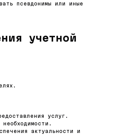
овать псевдонимы или иные
ения учетной
елях.
редоставления услуг.
 необходимости.
спечения актуальности и