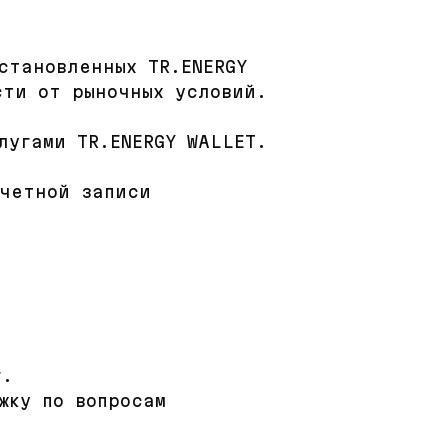
становленных TR.ENERGY
сти от рыночных условий.
лугами TR.ENERGY WALLET.
учетной записи
г.
жку по вопросам