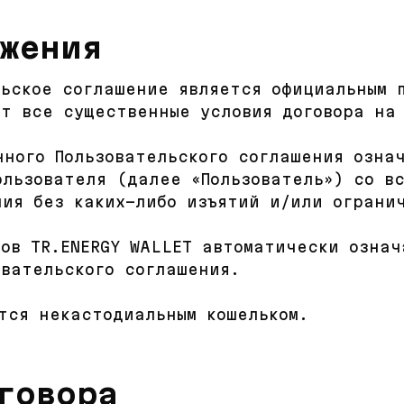
ожения
льское соглашение является официальным 
ит все существенные условия договора на
нного Пользовательского соглашения озна
ользователя (далее «Пользователь») со в
ния без каких-либо изъятий и/или ограни
тов TR.ENERGY WALLET автоматически озна
овательского соглашения.
ется некастодиальным кошельком.
говора