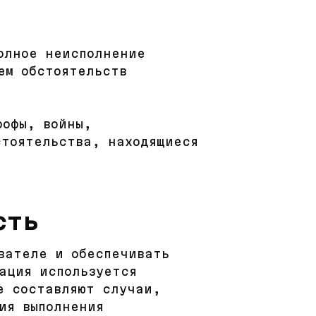
олное неисполнение
ем обстоятельств
рофы, войны,
стоятельства, находящиеся
сть
ователе и обеспечивать
ация используется
е составляют случаи,
ия выполнения