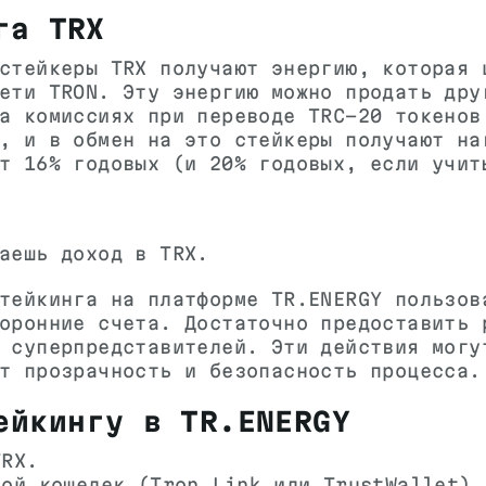
га TRX
стейкеры TRX получают энергию, которая 
ети TRON. Эту энергию можно продать дру
а комиссиях при переводе TRC-20 токенов
, и в обмен на это стейкеры получают на
т 16% годовых (и 20% годовых, если учит
аешь доход в TRX.
тейкинга на платформе TR.ENERGY пользов
оронние счета. Достаточно предоставить 
 суперпредставителей. Эти действия могу
т прозрачность и безопасность процесса.
ейкингу в TR.ENERGY
TRX.
вой кошелек (Tron Link или TrustWallet).