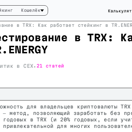
йкинг
Кошелёк
Калькулят
вание в TRX: Как работает стейкинг в TR.ENE
естирование в TRX: К
R.ENERGY
итик в CEX
21 статей
•
ожность для владельцев криптовалюты TRX
 — метод, позволяющий заработать без пр
 годовых в TRX (и 20% годовых, если учи
 привлекательной для многих пользовател