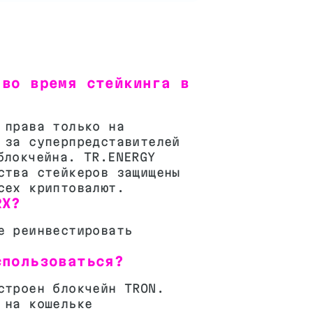
 во время стейкинга в
 права только на
 за суперпредставителей
блокчейна. TR.ENERGY
ства стейкеров защищены
сех криптовалют.
RX?
е реинвестировать
спользоваться?
строен блокчейн TRON.
 на кошельке