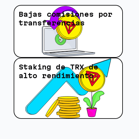
Bajas comisiones por
transferencias
Staking de TRX de
alto rendimiento