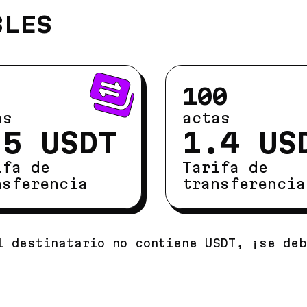
BLES
100
as
actas
.5 USDT
1.4 US
ifa de
Tarifa de
nsferencia
transferencia
l destinatario no contiene USDT, ¡se de