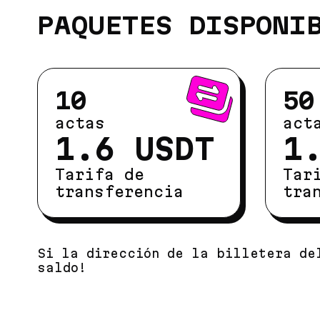
PAQUETES DISPONI
10
50
actas
act
1.6 USDT
1
Tarifa de
Tar
transferencia
tra
Si la dirección de la billetera de
saldo!