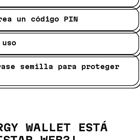
rea un código PIN
 uso
rase semilla para proteger
RGY WALLET ESTÁ
ISTAR WEB3!