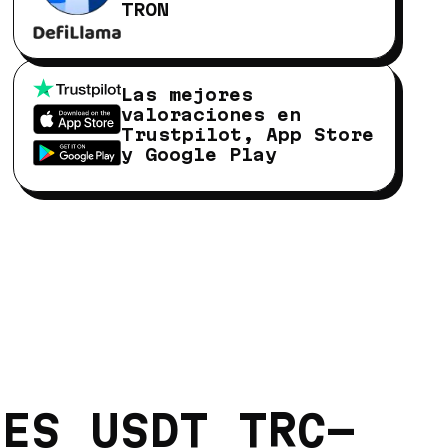
TRON
Las mejores
valoraciones en
Trustpilot, App Store
y Google Play
E
NES USDT TRC-