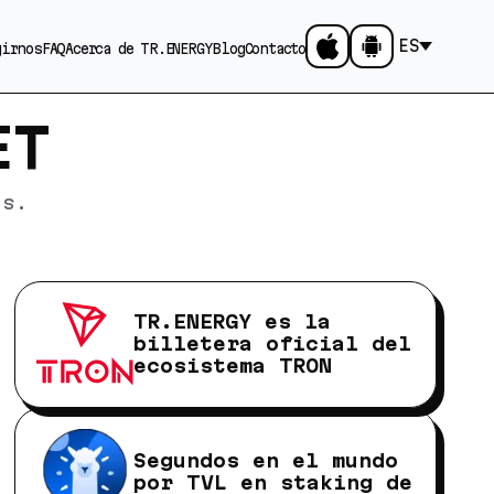
ES
girnos
FAQ
Acerca de TR.ENERGY
Blog
Contacto
ET
as.
TR.ENERGY es la
billetera oficial del
ecosistema TRON
Segundos en el mundo
por TVL en staking de