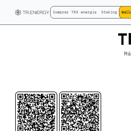
Comprar TRX energía
Staking
Wall
T
Má