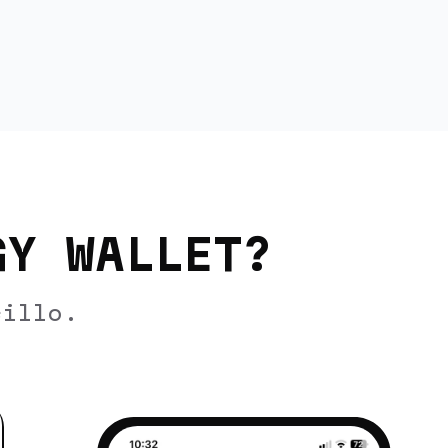
GY WALLET?
cillo.